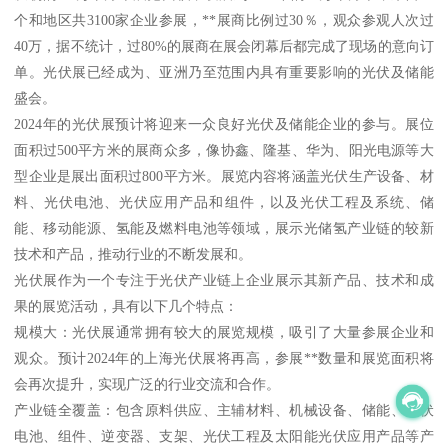
个和地区共3100家企业参展，**展商比例过30％，观众参观人次过
40万，据不统计，过80%的展商在展会闭幕后都完成了现场的意向订
单。光伏展已经成为、亚洲乃至范围内具有重要影响的光伏及储能
盛会。
2024年的光伏展预计将迎来一众良好光伏及储能企业的参与。展位
面积过500平方米的展商众多，像协鑫、隆基、华为、阳光电源等大
型企业是展出面积过800平方米。展览内容将涵盖光伏生产设备、材
料、光伏电池、光伏应用产品和组件，以及光伏工程及系统、储
能、移动能源、氢能及燃料电池等领域，展示光储氢产业链的较新
技术和产品，推动行业的不断发展和。
光伏展作为一个专注于光伏产业链上企业展示其新产品、技术和成
果的展览活动，具有以下几个特点：
规模大：光伏展通常拥有较大的展览规模，吸引了大量参展企业和
观众。预计2024年的上海光伏展将再高，参展**数量和展览面积将
会再次提升，实现广泛的行业交流和合作。
产业链全覆盖：包含原料供应、主辅材料、机械设备、储能、光伏
电池、组件、逆变器、支架、光伏工程及太阳能光伏应用产品等产