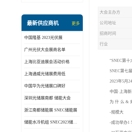
大会主办方
最新供应商机
公司地址
更多
招商时间
中国隆基 2023光伏展
行业
广州光伏大会展商名单
“SNEC第
上海比亚迪展会活动价格
SNEC第七
上海通威光储展费用低
2023年5月2
中国华为光储展口碑好
中国·上海新
深圳光储展南都 储能大会
为 什 么 &
浙江南都储能展 SNEC储能展
-规模大
储能水冷机组 SNEC2023储能展
-成功举办1 