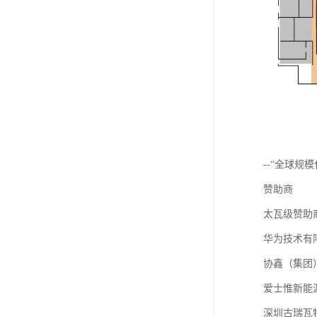
--“全球规
赞助商
太瓦级赞助
华为技术有
协鑫（集团
爱士惟新能
深圳古瑞瓦