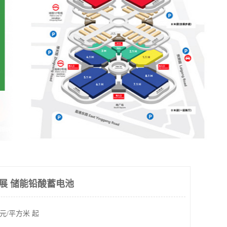
光伏展 储能铅酸蓄电池
元/平方米 起