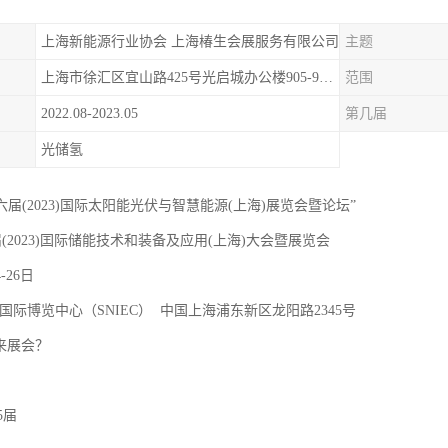
上海新能源行业协会 上海椿生会展服务有限公司
主题
上海市徐汇区宜山路425号光启城办公楼905-907室
范围
2022.08-2023.05
第几届
光储氢
十六届(2023)国际太阳能光伏与智慧能源(上海)展览会暨论坛”
届(2023)囯际储能技术和装备及应用(上海)大会暨展览会
4-26日
国际博览中心（SNIEC） 中国上海浦东新区龙阳路2345号
 来展会？
5届