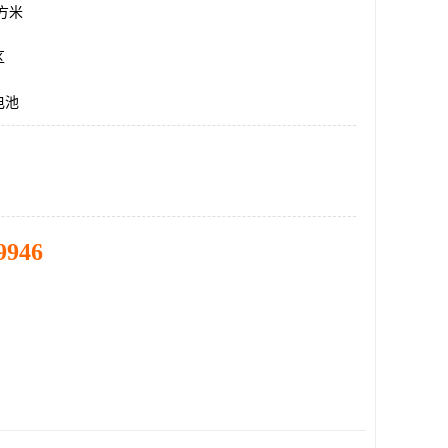
平方米
区
电池
9946