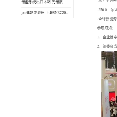
-30万平方米
储能系统出口木箱 光储展
-250 0 + 
pcs储能变流器 上海SNEC2023光伏展
-全球新能源
参展须知：
1、企业确
2、组委会