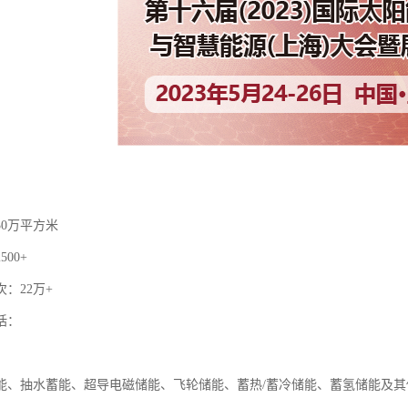
30万平方米
00+
：22万+
括：
：
能、抽水蓄能、超导电磁储能、飞轮储能、蓄热/蓄冷储能、蓄氢储能及