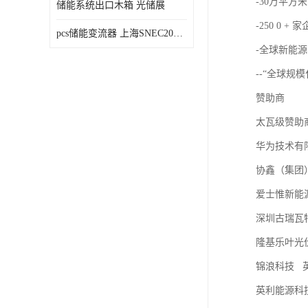
-30万平方米
储能系统出口木箱 光储展
-250 0 + 
pcs储能变流器 上海SNEC2023光伏展
-全球新能源
--“全球规
赞助商
太瓦级赞助
华为技术有
协鑫（集团
爱士惟新能
深圳古瑞瓦
隆基乐叶光
锦浪科技 
英利能源科