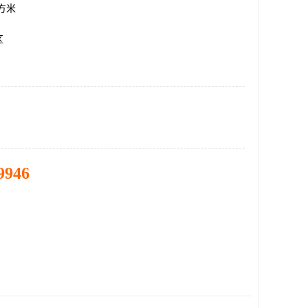
平方米
区
9946