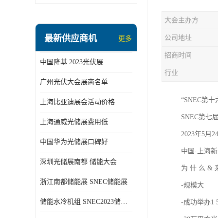
大会主办方
最新供应商机
公司地址
更多
招商时间
中国隆基 2023光伏展
行业
广州光伏大会展商名单
“SNEC第
上海比亚迪展会活动价格
SNEC第七
上海通威光储展费用低
2023年5月2
中国华为光储展口碑好
中国·上海新
深圳光储展南都 储能大会
为 什 么 &
浙江南都储能展 SNEC储能展
-规模大
储能水冷机组 SNEC2023储能展
-成功举办1 