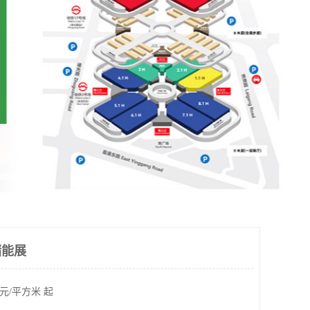
储能展
元/平方米 起