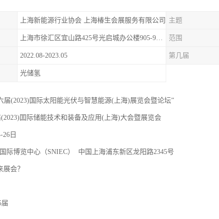
上海新能源行业协会 上海椿生会展服务有限公司
主题
上海市徐汇区宜山路425号光启城办公楼905-907室
范围
2022.08-2023.05
第几届
光储氢
十六届(2023)国际太阳能光伏与智慧能源(上海)展览会暨论坛”
届(2023)囯际储能技术和装备及应用(上海)大会暨展览会
4-26日
国际博览中心（SNIEC） 中国上海浦东新区龙阳路2345号
 来展会？
5届