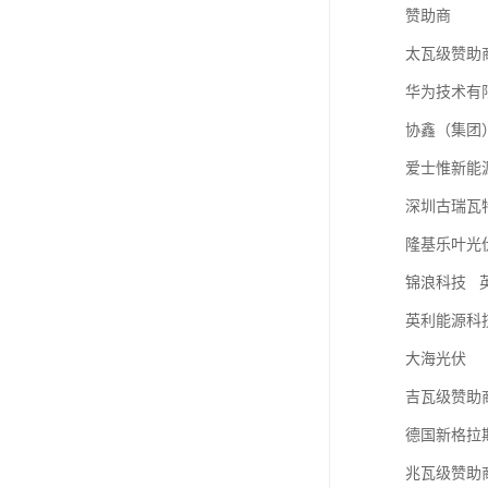
赞助商
太瓦级赞助
华为技术有
协鑫（集团
爱士惟新能
深圳古瑞瓦
隆基乐叶光
锦浪科技 
英利能源科
大海光伏
吉瓦级赞助商
德国新格拉
兆瓦级赞助商