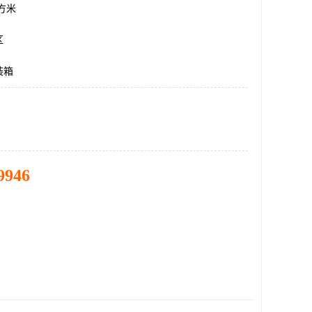
平方米
区
装箱
9946