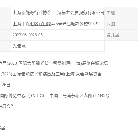
上海新能源行业协会 上海椿生会展服务有限公司
主题
上海市徐汇区宜山路425号光启城办公楼905-907室
范围
2022.08-2023.05
第几届
光储氢
十六届(2023)国际太阳能光伏与智慧能源(上海)展览会暨论坛”
届(2023)囯际储能技术和装备及应用(上海)大会暨展览会
4-26日
国际博览中心（SNIEC） 中国上海浦东新区龙阳路2345号
 来展会？
5届