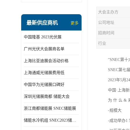
大会主办方
最新供应商机
公司地址
更多
招商时间
中国隆基 2023光伏展
行业
广州光伏大会展商名单
“SNEC第
上海比亚迪展会活动价格
SNEC第七
上海通威光储展费用低
2023年5月2
中国华为光储展口碑好
中国·上海新
深圳光储展南都 储能大会
为 什 么 &
浙江南都储能展 SNEC储能展
-规模大
储能水冷机组 SNEC2023储能展
-成功举办1 