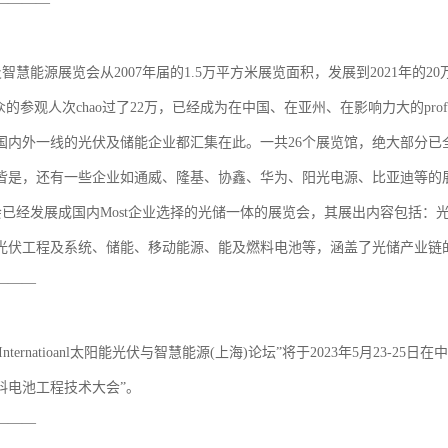
————
及智慧能源展览会从2007年届的1.5万平方米展览面积，发展到2021年的
的参观人次chao过了22万，已经成为在中国、在亚州、在影响力大的professional
会国内外一线的光伏及储能企业都汇集在此。一共26个展览馆，绝大部分已全部
皆是，还有一些企业如通威、隆基、协鑫、华为、阳光电源、比亚迪等的展出
览会已经发展成国内Most企业选择的光储一体的展览会，其展出内容包括
光伏工程及系统、储能、移动能源、能及燃料电池等，涵盖了光储产业链
———
3 Internatioanl太阳能光伏与智慧能源(上海)论坛”将于2023年5月23-25日在中
能及燃料电池工程技术大会”。
———