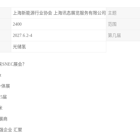
上海新能源行业协会 上海讯态展览服务有限公司
主题
2400
范围
2027.6.2-4
第几届
光储氢
 来SNEC展会？
t
一体展
 5届
米
 家展商
0强企业 汇聚