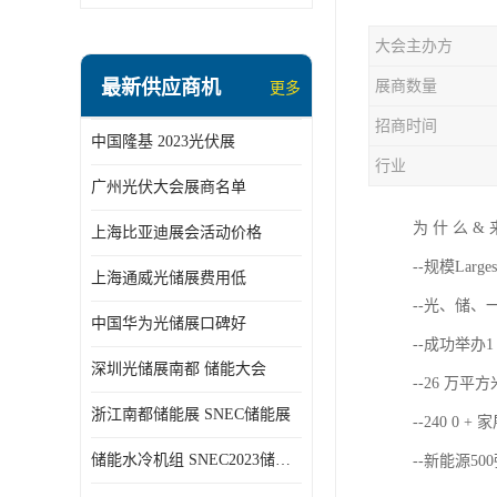
大会主办方
最新供应商机
展商数量
更多
招商时间
中国隆基 2023光伏展
行业
广州光伏大会展商名单
为 什 么 &
上海比亚迪展会活动价格
--规模Larges
上海通威光储展费用低
--光、储、
中国华为光储展口碑好
--成功举办1
深圳光储展南都 储能大会
--26 万平方
浙江南都储能展 SNEC储能展
--240 0 +
储能水冷机组 SNEC2023储能展
--新能源50