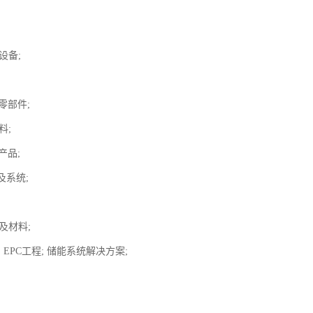
：
设备;
;
零部件;
料;
产品;
及系统;
备及材料;
; EPC工程; 储能系统解决方案;