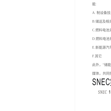
能:
A. 制设备
B.储运及相
C.燃料电池
D.燃料电池
E.新能源汽
F.其它
此外，“储
媒体，共同