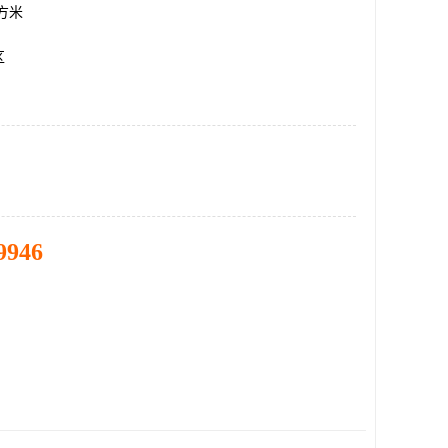
平方米
区
9946