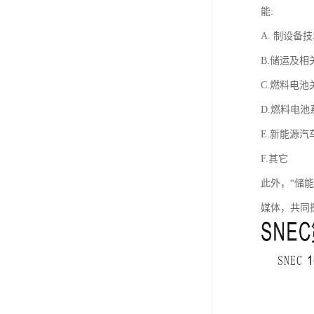
能:
A. 制设备
B.储运及相
C.燃料电池
D.燃料电池
E.新能源汽
F.其它
此外，“储
媒体，共同