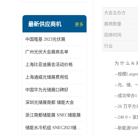
大会主办方
最新供应商机
展商数量
更多
招商时间
中国隆基 2023光伏展
行业
广州光伏大会展商名单
为 什 么 &
上海比亚迪展会活动价格
--规模Larges
上海通威光储展费用低
--光、储、
中国华为光储展口碑好
--成功举办1
深圳光储展南都 储能大会
--26 万平方
浙江南都储能展 SNEC储能展
--240 0 +
储能水冷机组 SNEC2023储能展
--新能源50