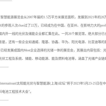
————
及智慧能源展览会从2007年届的1.5万平方米展览面积，发展到2021年的
的参观人次chao过了22万，已经成为在中国、在亚州、在影响力大的professional
会国内外一线的光伏及储能企业都汇集在此。一共26个展览馆，绝大部分已全部
皆是，还有一些企业如通威、隆基、协鑫、华为、阳光电源、比亚迪等的展出
览会已经发展成国内Most企业选择的光储一体的展览会，其展出内容包括
光伏工程及系统、储能、移动能源、能及燃料电池等，涵盖了光储产业链
———
3 Internatioanl太阳能光伏与智慧能源(上海)论坛”将于2023年5月23-25日在中
能及燃料电池工程技术大会”。
———