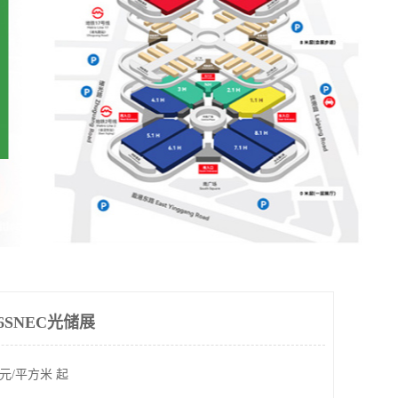
26SNEC光储展
元/平方米 起