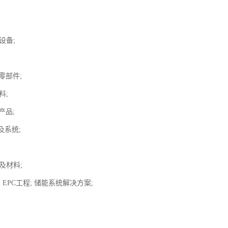
：
设备;
;
零部件;
料;
产品;
及系统;
备及材料;
; EPC工程; 储能系统解决方案;