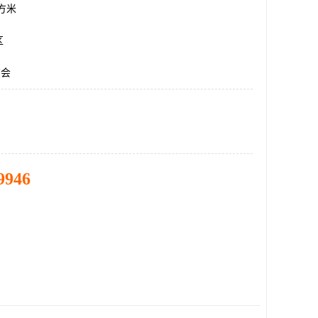
平方米
区
览会
9946