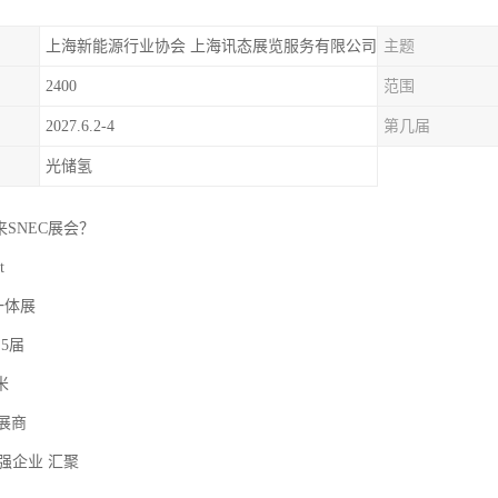
上海新能源行业协会 上海讯态展览服务有限公司
主题
2400
范围
2027.6.2-4
第几届
光储氢
 来SNEC展会？
t
一体展
 5届
米
 家展商
0强企业 汇聚