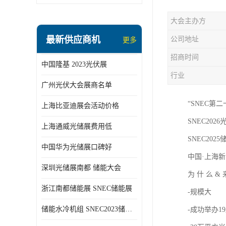
大会主办方
最新供应商机
公司地址
更多
招商时间
中国隆基 2023光伏展
行业
广州光伏大会展商名单
“SNEC第
上海比亚迪展会活动价格
SNEC2026光
上海通威光储展费用低
SNEC2025储
中国华为光储展口碑好
中国·上海新
深圳光储展南都 储能大会
为 什 么 &
浙江南都储能展 SNEC储能展
-规模大
储能水冷机组 SNEC2023储能展
-成功举办1