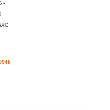
平方米
区
费用低
9946