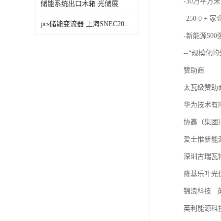
-30万平方米
储能系统出口木箱 光储展
-250 0 + 
pcs储能变流器 上海SNEC2023光伏展
-新能源50
--“规模化
赞助商
太瓦级赞助
华为技术有
协鑫（集团
爱士惟新能
深圳古瑞瓦
隆基乐叶光
锦浪科技 
英利能源科