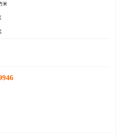
平方米
区
式
9946