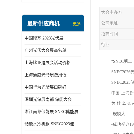
大会主办方
最新供应商机
公司地址
更多
招商时间
中国隆基 2023光伏展
行业
广州光伏大会展商名单
“SNEC第
上海比亚迪展会活动价格
SNEC2026光
上海通威光储展费用低
SNEC2025储
中国华为光储展口碑好
中国·上海新
深圳光储展南都 储能大会
为 什 么 &
浙江南都储能展 SNEC储能展
-规模大
储能水冷机组 SNEC2023储能展
-成功举办1