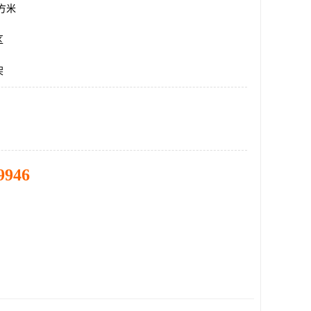
平方米
区
架
9946