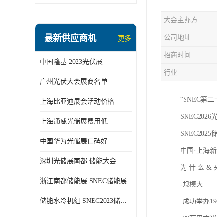
大会主办方
最新供应商机
公司地址
更多
招商时间
中国隆基 2023光伏展
行业
广州光伏大会展商名单
“SNEC第
上海比亚迪展会活动价格
SNEC2026光
上海通威光储展费用低
SNEC2025储
中国华为光储展口碑好
中国·上海新
深圳光储展南都 储能大会
为 什 么 &
浙江南都储能展 SNEC储能展
-规模大
储能水冷机组 SNEC2023储能展
-成功举办1