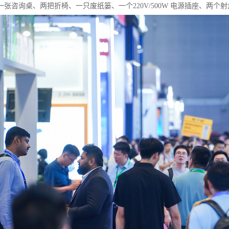
一张咨询桌、两把折椅、一只废纸篓、一个220V/500W 电源插座、两