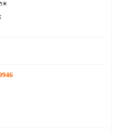
平方米
区
9946