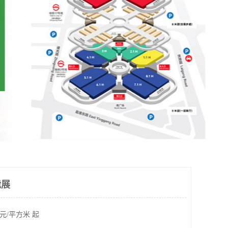
能展
元/平方米 起