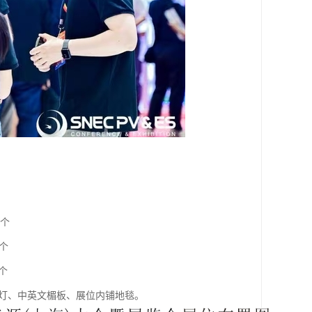
/个
个
个
个射灯、中英文楣板、展位内铺地毯。