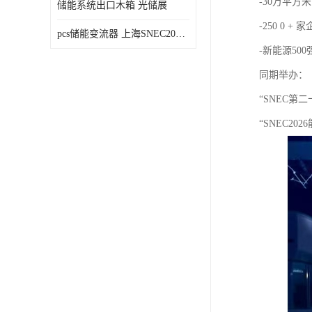
-30万平方米
储能系统出口木箱 光储展
-250 0 + 
pcs储能变流器 上海SNEC2023光伏展
-新能源50
同期举办：
“SNEC第
“SNEC2