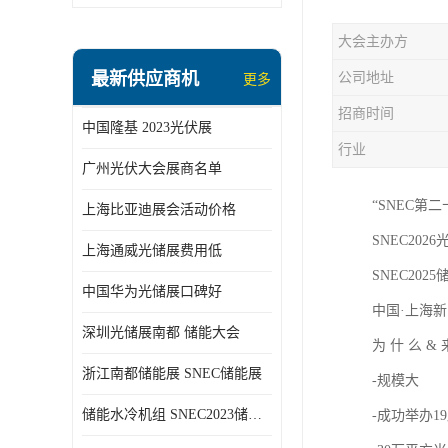
大会主办方
最新供应商机
公司地址
更多
招商时间
中国隆基 2023光伏展
行业
广州光伏大会展商名单
“SNEC第
上海比亚迪展会活动价格
SNEC2026光
上海通威光储展费用低
SNEC2025储
中国华为光储展口碑好
中国·上海新
深圳光储展南都 储能大会
为 什 么 &
浙江南都储能展 SNEC储能展
-规模大
储能水冷机组 SNEC2023储能展
-成功举办1