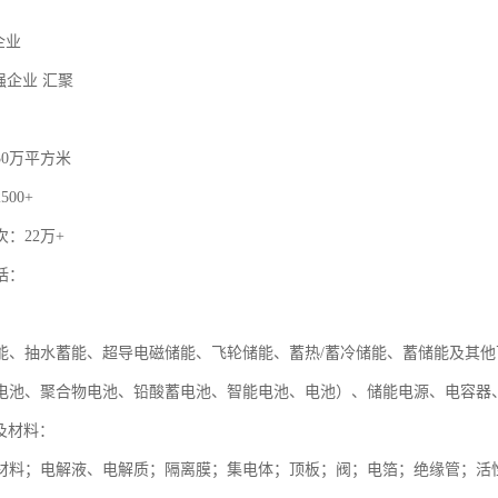
家企业
0强企业 汇聚
30万平方米
00+
：22万+
括：
：
能、抽水蓄能、超导电磁储能、飞轮储能、蓄热/蓄冷储能、蓄储能及其
电池、聚合物电池、铅酸蓄电池、智能电池、电池）、储能电源、电容器
及材料：
材料；电解液、电解质；隔离膜；集电体；顶板；阀；电箔；绝缘管；活