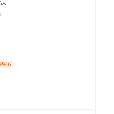
平方米
区
9946