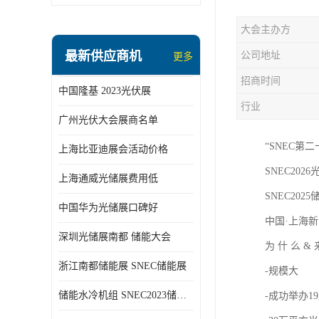
大会主办方
最新供应商机
公司地址
更多
招商时间
中国隆基 2023光伏展
行业
广州光伏大会展商名单
“SNEC第
上海比亚迪展会活动价格
SNEC2026光
上海通威光储展费用低
SNEC2025储
中国华为光储展口碑好
中国·上海新
深圳光储展南都 储能大会
为 什 么 &
浙江南都储能展 SNEC储能展
-规模大
储能水冷机组 SNEC2023储能展
-成功举办1