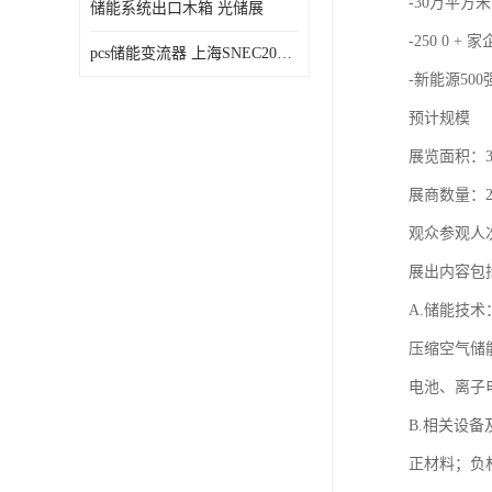
-30万平方米
储能系统出口木箱 光储展
-250 0 + 
pcs储能变流器 上海SNEC2023光伏展
-新能源50
预计规模
展览面积：
展商数量：25
观众参观人次
展出内容包
A.储能技术
压缩空气储
电池、离子
B.相关设备
正材料；负