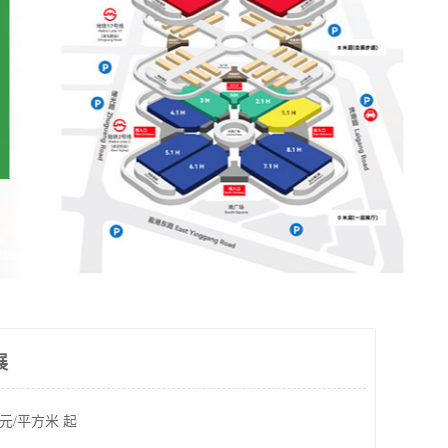
展
元/平方米 起