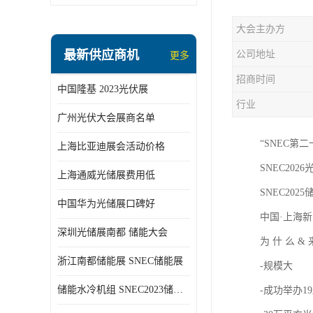
大会主办方
最新供应商机
公司地址
更多
招商时间
中国隆基 2023光伏展
行业
广州光伏大会展商名单
“SNEC第
上海比亚迪展会活动价格
SNEC2026光
上海通威光储展费用低
SNEC2025储
中国华为光储展口碑好
中国·上海新
深圳光储展南都 储能大会
为 什 么 &
浙江南都储能展 SNEC储能展
-规模大
储能水冷机组 SNEC2023储能展
-成功举办1