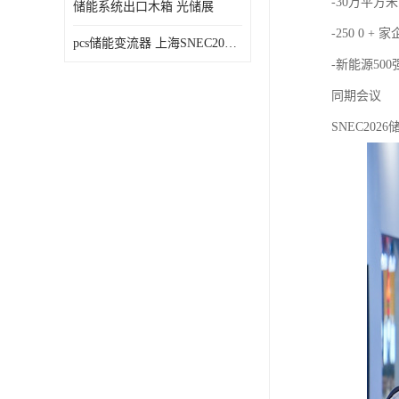
-30万平方米
储能系统出口木箱 光储展
-250 0 + 
pcs储能变流器 上海SNEC2023光伏展
-新能源50
同期会议
SNEC20