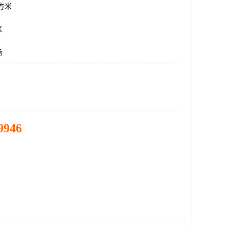
平方米
区
场
9946