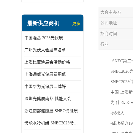
大会主办方
最新供应商机
公司地址
更多
招商时间
中国隆基 2023光伏展
行业
广州光伏大会展商名单
“SNEC第
上海比亚迪展会活动价格
SNEC2026光
上海通威光储展费用低
SNEC2025储
中国华为光储展口碑好
中国·上海新
深圳光储展南都 储能大会
为 什 么 &
浙江南都储能展 SNEC储能展
-规模大
储能水冷机组 SNEC2023储能展
-成功举办1