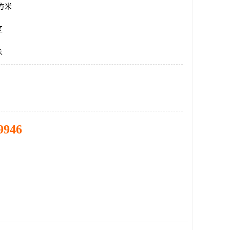
平方米
区
术
9946