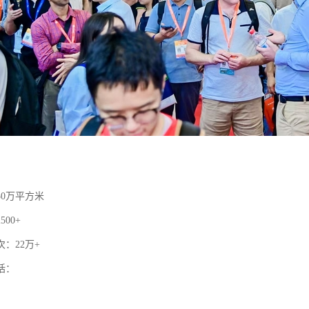
30万平方米
00+
：22万+
括：
：