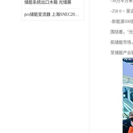
-30万平方米
储能系统出口木箱 光储展
-250 0 + 
pcs储能变流器 上海SNEC2023光伏展
-新能源50
围绕着，“
拓储能市场
至储能产业