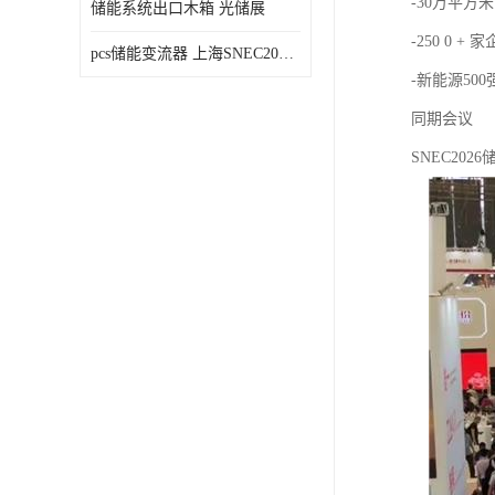
-30万平方米
储能系统出口木箱 光储展
-250 0 + 
pcs储能变流器 上海SNEC2023光伏展
-新能源50
同期会议
SNEC20