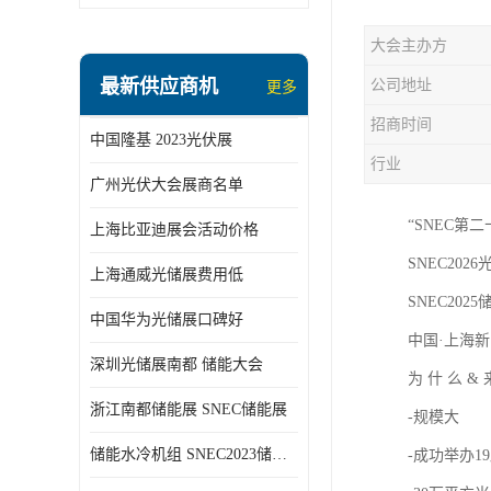
大会主办方
最新供应商机
公司地址
更多
招商时间
中国隆基 2023光伏展
行业
广州光伏大会展商名单
“SNEC第
上海比亚迪展会活动价格
SNEC2026光
上海通威光储展费用低
SNEC2025储
中国华为光储展口碑好
中国·上海新
深圳光储展南都 储能大会
为 什 么 &
浙江南都储能展 SNEC储能展
-规模大
储能水冷机组 SNEC2023储能展
-成功举办1