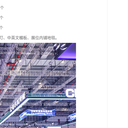
/个
个
个
个射灯、中英文楣板、展位内铺地毯。