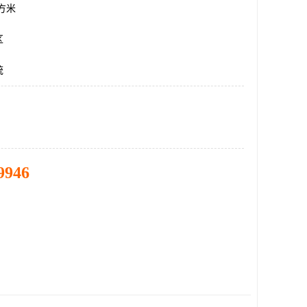
平方米
区
统
9946