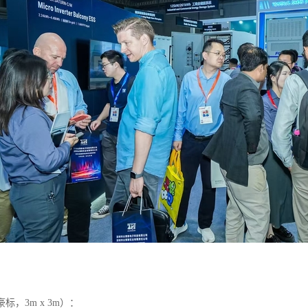
：
标，3m x 3m）：